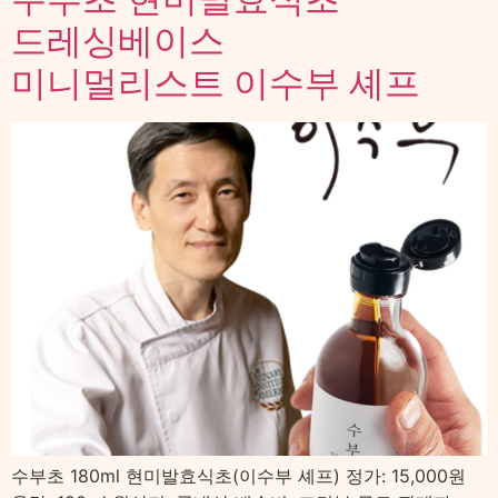
드레싱베이스
미니멀리스트 이수부 셰프
수부초 180ml 현미발효식초(이수부 셰프) 정가: 15,000원