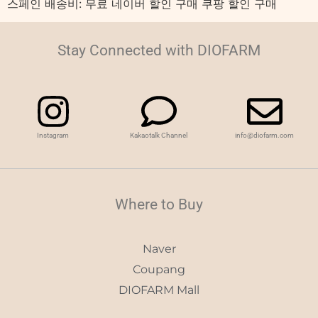
스페인 배송비: 무료 네이버 할인 구매 쿠팡 할인 구매
Stay Connected with DIOFARM
Instagram
Kakaotalk Channel
info@diofarm.com
Where to Buy
Naver
Coupang
DIOFARM Mall