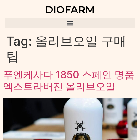
DIOFARM
Tag:
올리브오일 구매
팁
푸엔케사다 1850 스페인 명품
엑스트라버진 올리브오일