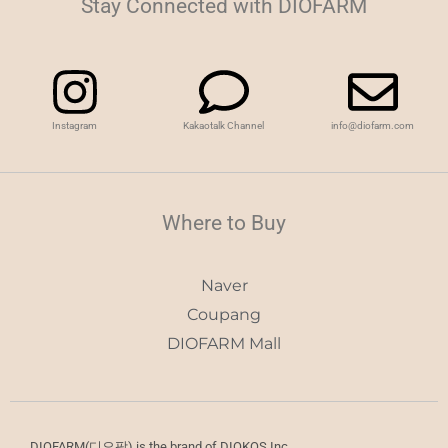
Stay Connected with DIOFARM
Instagram
Kakaotalk Channel
info@diofarm.com
Where to Buy
Naver
Coupang
DIOFARM Mall
DIOFARM(디오팜) is the brand of DIOKOS Inc.