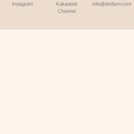
Instagram
Kakaotalk
info@diofarm.com
Channel